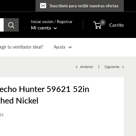
Suscríbete para recibir nuestras ofertas
Iniciar sesión / Registrar
0
Carrito
Mi cuenta
gir tu ventilador ideal?
Ayuda
Anterior
Siguiente
 techo Hunter 59621 52in
shed Nickel
21