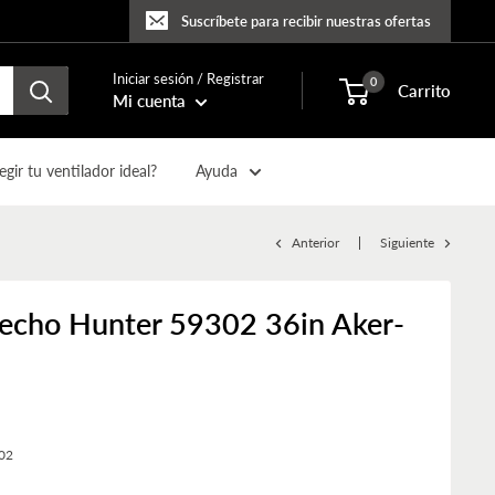
Suscríbete para recibir nuestras ofertas
Iniciar sesión / Registrar
0
Carrito
Mi cuenta
gir tu ventilador ideal?
Ayuda
Anterior
Siguiente
techo Hunter 59302 36in Aker-
02